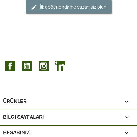
İlk değerlendirme yazan siz olun
Facebook
YouTube
Instagram
LinkedIn
ÜRÜNLER

BILGI SAYFALARI

HESABINIZ
