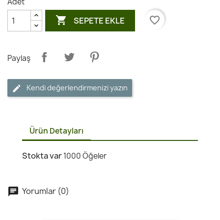
Adet

favorite_border
SEPETE EKLE
Paylaş
Kendi değerlendirmenizi yazın
Ürün Detayları
Stokta var
1000 Öğeler
Yorumlar (0)