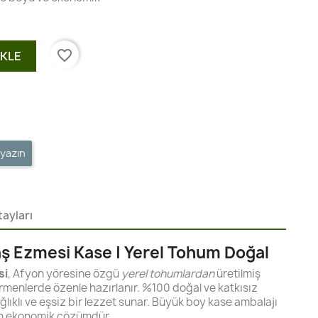
favorite_border
EKLE
 yazın
ayları
aş Ezmesi Kase | Yerel Tohum Doğal
si
, Afyon yöresine özgü
yerel tohumlardan
üretilmiş
rmenlerde özenle hazırlanır. %100 doğal ve katkısız
ğlıklı ve eşsiz bir lezzet sunar. Büyük boy kase ambalajı
için ekonomik çözümdür.