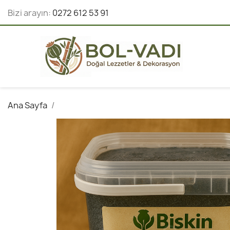
Bizi arayın:
0272 612 53 91
Ana Sayfa
1 Kg. Mavi Haşhaş Ezmesi Kase | Yerel Tohu