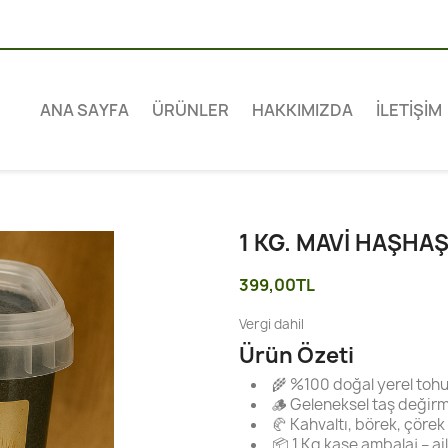
ANA SAYFA
ÜRÜNLER
HAKKIMIZDA
İLETIŞIM
m Doğal
1 KG. MAVI HAŞHA
399,00TL
Vergi dahil
Ürün Özeti
🌾 %100 doğal yerel to
🪵 Geleneksel taş değir
🥐 Kahvaltı, börek, çörek 
📦 1 Kg kase ambalaj – a