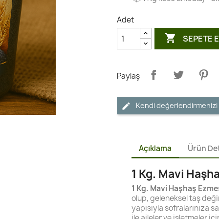
Adet

SEPETE 
Paylaş
Kendi değerlendirmenizi
Açıklama
Ürün Det
1 Kg. Mavi Haşh
1 Kg. Mavi Haşhaş Ezme
olup, geleneksel taş deği
yapısıyla sofralarınıza sa
ile aileler ve işletmeler 