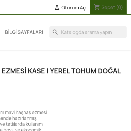
shopping_cart

Sepet
(0)
Oturum Aç
search
BILGI SAYFALARI
Ş EZMESI KASE | YEREL TOHUM DOĞAL
hum mavi haşhaş ezmesi
mende hazırlanmış
ve tatlılarda kullanım
ile boyu ve ekonomik