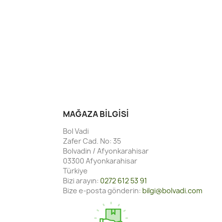
MAĞAZA BILGISI
Bol Vadi
Zafer Cad. No: 35
Bolvadin / Afyonkarahisar
03300 Afyonkarahisar
Türkiye
Bizi arayın:
0272 612 53 91
Bize e-posta gönderin:
bilgi@bolvadi.com