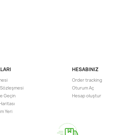
ALARI
HESABINIZ
mesi
Order tracking
ş Sözleşmesi
Oturum Aç
ime Geçin
Hesap oluştur
 Haritası
im Yeri