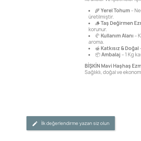
🌾
Yerel Tohum
– Ne
üretilmiştir.
🪵
Taş Değirmen Ez
korunur.
🥐
Kullanım Alanı
– K
aroma.
🍯
Katkısız & Doğal
–
📦
Ambalaj
– 1 Kg k
BİŞKİN Mavi Haşhaş Ez
Sağlıklı, doğal ve ekonomi
İlk değerlendirme yazan siz olun