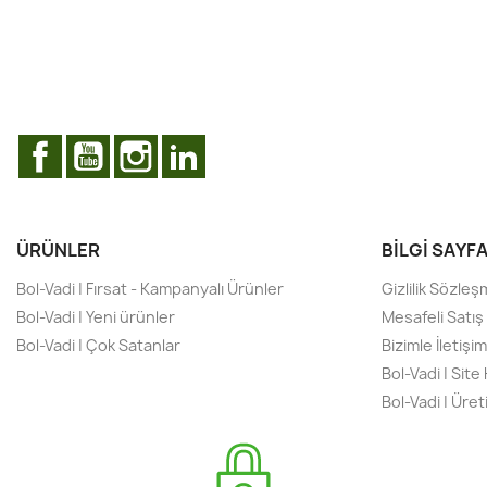
Facebook
YouTube
Instagram
LinkedIn
ÜRÜNLER
BILGI SAYF
Bol-Vadi | Fırsat - Kampanyalı Ürünler
Gizlilik Sözleş
Bol-Vadi | Yeni ürünler
Mesafeli Satı
Bol-Vadi | Çok Satanlar
Bizimle İletiş
Bol-Vadi | Site
Bol-Vadi | Üret