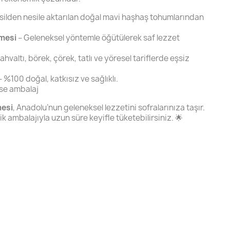
silden nesile aktarılan doğal mavi haşhaş tohumlarından
mesi
– Geleneksel yöntemle öğütülerek saf lezzet
ahvaltı, börek, çörek, tatlı ve yöresel tariflerde eşsiz
 %100 doğal, katkısız ve sağlıklı.
ase ambalaj
mesi
, Anadolu’nun geleneksel lezzetini sofralarınıza taşır.
k ambalajıyla uzun süre keyifle tüketebilirsiniz. 🌟